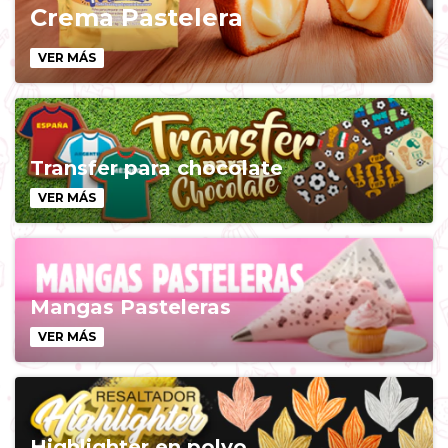
Crema Pastelera
VER MÁS
Transfer para chocolate
VER MÁS
Mangas Pasteleras
VER MÁS
Highlighter en polvo