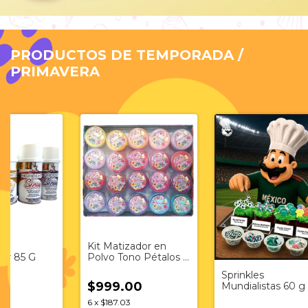
PRODUCTOS DE TEMPORADA /
PRIMAVERA
Kit Matizador en
 85 G
Polvo Tono Pétalos y
Flores
Sprinkles
$999.00
Mundialistas 60 g
6
x
$187.03