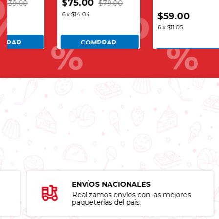
$75.00
39.00
$79.00
6
x
$14.04
$59.00
6
x
$11.05
RAR
COMPRAR
COMPRAR
ENVÍOS NACIONALES
Realizamos envíos con las mejores
paqueterías del país.