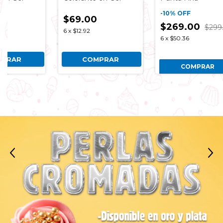
-
10
%
OFF
$69.00
$269.00
$299.0
6
x
$12.92
6
x
$50.36
RAR
COMPRAR