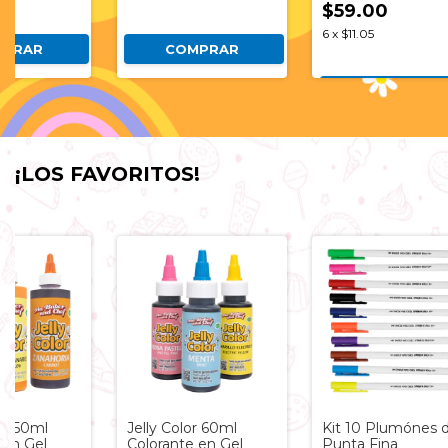
$59.00
6
x
$11.05
RAR
COMPRAR
COMPRAR
¡LOS FAVORITOS!
250ml
Jelly Color 60ml
Kit 10 Plumónes de
 Gel
Colorante en Gel
Punta Fina