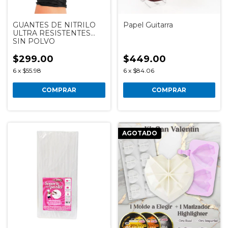
GUANTES DE NITRILO
Papel Guitarra
ULTRA RESISTENTES
SIN POLVO
$299.00
$449.00
6
x
$55.98
6
x
$84.06
COMPRAR
COMPRAR
AGOTADO