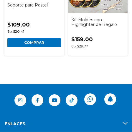
Soporte para Pastel
Kit Moldes con
$109.00
Highlighter de Regalo
6
x
$20.41
$159.00
COMPRAR
6
x
$29.77
ENLACES