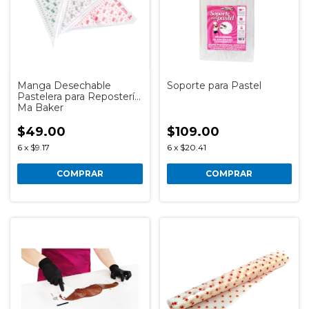
Manga Desechable
Soporte para Pastel
Pastelera para Repostería
Ma Baker
$49.00
$109.00
6
x
$9.17
6
x
$20.41
COMPRAR
COMPRAR